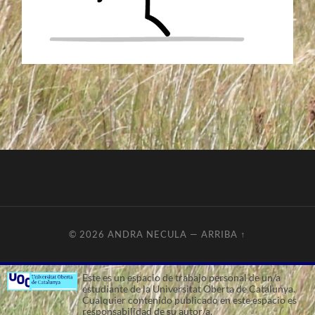
© 2026
ANDRA NECULA
—
ARRIBA ↑
Este es un espacio de trabajo personal de un/a
estudiante de la Universitat Oberta de Catalunya.
Cualquier contenido publicado en este espacio es
responsabilidad de su autor/a.