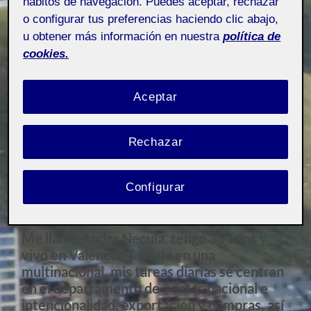
hábitos de navegación. Puedes aceptar, rechazar
o configurar tus preferencias haciendo clic abajo,
u obtener más información en nuestra
política de
cookies.
Aceptar
Rechazar
Configurar
Me llamo Andra Necula, tengo 36 años y
vivo en Valencia. Trabajo en una
multinacional, mis tareas diarias se centran
en el departamento de ventas nacional e
intencionalidad, exportación y compras, así